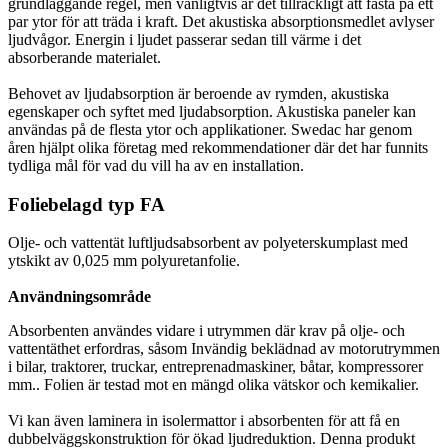
grundläggande regel, men vanligtvis är det tillräckligt att fästa på ett
par ytor för att träda i kraft. Det akustiska absorptionsmedlet avlyser
ljudvågor. Energin i ljudet passerar sedan till värme i det
absorberande materialet.
Behovet av ljudabsorption är beroende av rymden, akustiska
egenskaper och syftet med ljudabsorption. Akustiska paneler kan
användas på de flesta ytor och applikationer. Swedac har genom
åren hjälpt olika företag med rekommendationer där det har funnits
tydliga mål för vad du vill ha av en installation.
Foliebelagd typ FA
Olje- och vattentät luftljudsabsorbent av polyeterskumplast med
ytskikt av 0,025 mm polyuretanfolie.
Användningsområde
Absorbenten användes vidare i utrymmen där krav på olje- och
vattentäthet erfordras, såsom Invändig beklädnad av motorutrymmen
i bilar, traktorer, truckar, entreprenadmaskiner, båtar, kompressorer
mm.. Folien är testad mot en mängd olika vätskor och kemikalier.
Vi kan även laminera in isolermattor i absorbenten för att få en
dubbelväggskonstruktion för ökad ljudreduktion. Denna produkt